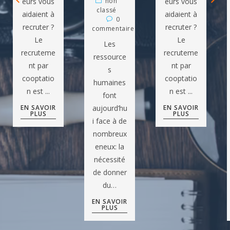
non
eurs vous
eurs vous
classé
aidaient à
aidaient à
0
recruter ?
recruter ?
commentaire
Le
Le
Les
recruteme
recruteme
ressource
nt par
nt par
s
cooptatio
cooptatio
humaines
n est ...
n est ...
font
aujourd’hu
EN SAVOIR
EN SAVOIR
PLUS
PLUS
i face à de
nombreux
eneux: la
nécessité
de donner
du…
EN SAVOIR
PLUS