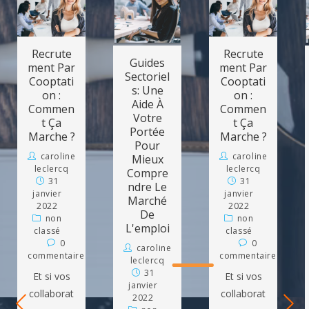
Recrute
Recrute
Guides
Ment Par
Ment Par
Sectoriel
Cooptati
Cooptati
S: Une
On :
On :
Aide À
Commen
Commen
Votre
T Ça
T Ça
Portée
Marche ?
Marche ?
Pour
caroline
caroline
Mieux
leclercq
leclercq
Compre
31
31
Ndre Le
janvier
janvier
Marché
2022
2022
De
non
non
L'emploi
classé
classé
0
0
caroline
commentaire
commentaire
leclercq
31
Et si vos
Et si vos
janvier
collaborat
collaborat
2022